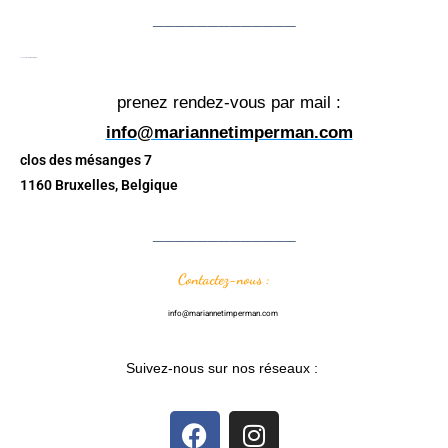
_____________
Le showroom TIMPERMAN
prenez rendez-vous par mail :
info@mariannetimperman.com
clos des mésanges 7
1160 Bruxelles, Belgique
_____________
Contactez-nous :
info@mariannetimperman.com
Suivez-nous sur nos réseaux :