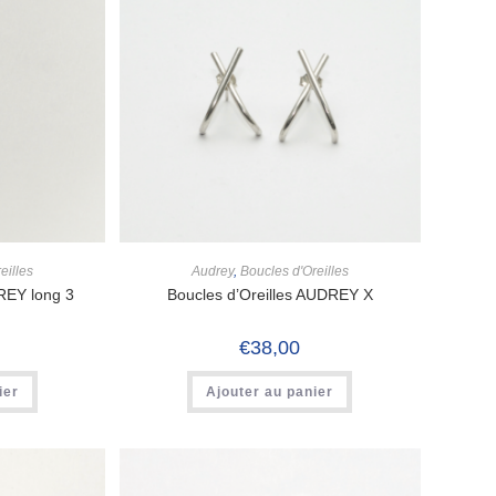
eilles
Audrey
,
Boucles d'Oreilles
REY long 3
Boucles d’Oreilles AUDREY X
€
38,00
ier
Ajouter au panier