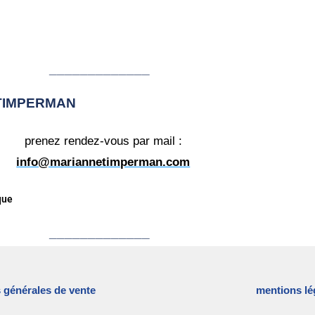
_____________
 TIMPERMAN
prenez rendez-vous par mail :
info@mariannetimperman.com
que
_____________
 générales de vente
mentions lé