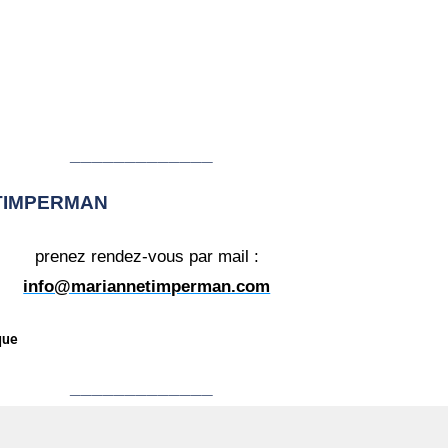
_____________
 TIMPERMAN
prenez rendez-vous par mail :
info@mariannetimperman.com
que
_____________