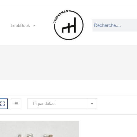
LookBook
Tri par défaut