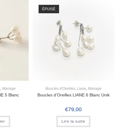
ÉPUISÉ
e
,
Mariage
Boucles d'Oreilles
,
Liane
,
Mariage
NE 5 Blanc
Boucles d’Oreilles LIANE 6 Blanc Unik
€
79,00
ier
Lire la suite