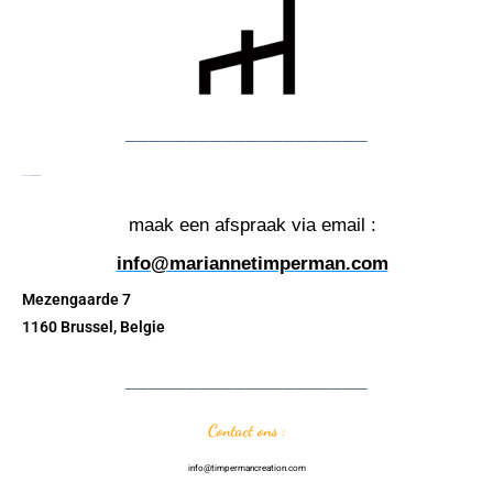
____________________
De showroom TIMPERMAN
maak een afspraak via email :
info@mariannetimperman.com
Mezengaarde 7
1160 Brussel, Belgie
____________________
Contact ons :
info@timpermancreation.com