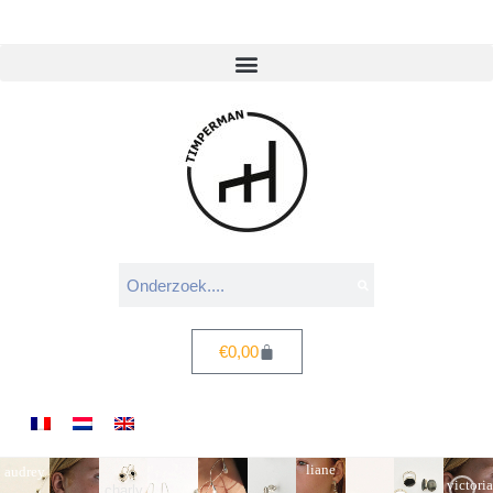
€
0,00
liane
audrey
victoria
charly