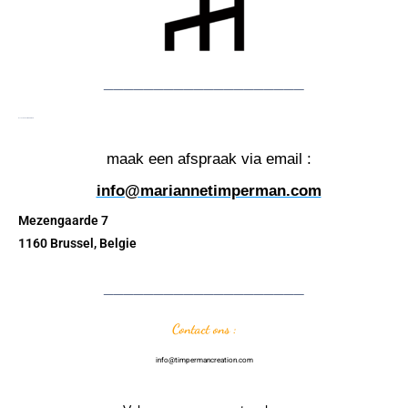
____________________
De showroom TIMPERMAN
maak een afspraak via email :
info@mariannetimperman.com
Mezengaarde 7
1160 Brussel, Belgie
____________________
Contact ons :
info@timpermancreation.com