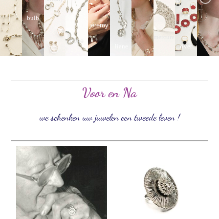
b
u
l
b
jéremy
m
e
r
c
u
r
e
cône
river
l
i
a
n
e
Voor en Na
we schenken uw juwelen een tweede leven !