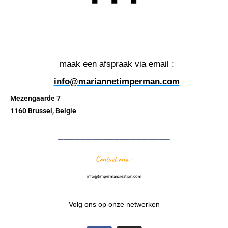
____________________
De showroom TIMPERMAN
maak een afspraak via email :
info@mariannetimperman.com
Mezengaarde 7
1160 Brussel, Belgie
____________________
Contact ons :
info@timpermancreation.com
Volg ons op onze netwerken