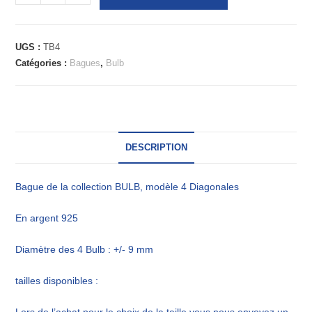
UGS :
TB4
Catégories :
Bagues
,
Bulb
DESCRIPTION
Bague de la collection BULB, modèle 4 Diagonales
En argent 925
Diamètre des 4 Bulb : +/- 9 mm
tailles disponibles :
Lors de l’achat pour le choix de la taille vous nous envoyez un