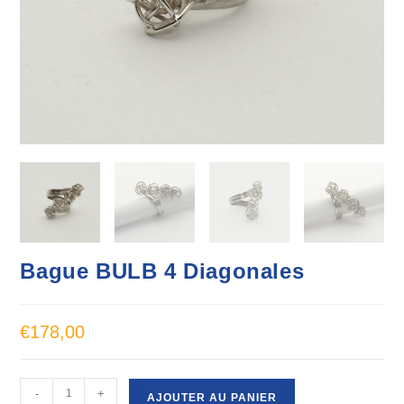
Bague BULB 4 Diagonales
€
178,00
-
+
AJOUTER AU PANIER