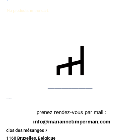
No products in the cart.
_____________
Le showroom TIMPERMAN
prenez rendez-vous par mail :
info@mariannetimperman.com
clos des mésanges 7
1160 Bruxelles, Belgique